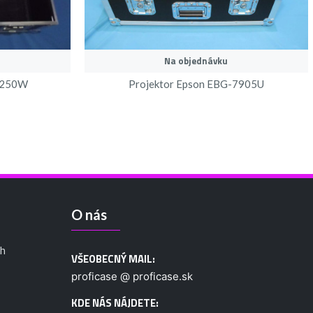
Na objednávku
-6250W
Projektor Epson EBG-7905U
O nás
ch
VŠEOBECNÝ MAIL:
proficase @ proficase.sk
KDE NÁS NÁJDETE: