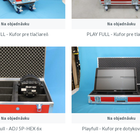
Na objednávku
Na objednávku
L - Kufor pre tlačiareň
PLAY FULL - Kufor pre tlac
Na objednávku
Na objednávku
ull - ADJ 5P-HEX 6x
Playfull - Kufor pre dotyko