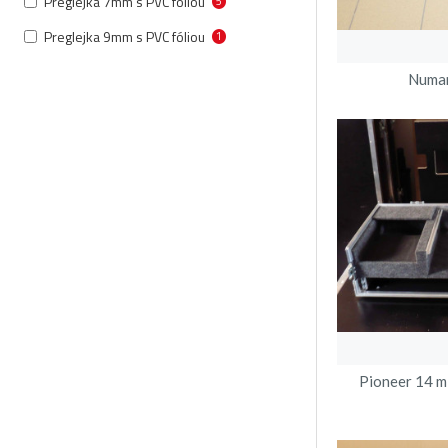
Preglejka 7mm s PVC fóliou
5
Preglejka 9mm s PVC fóliou
1
Numar
Pioneer 14 m