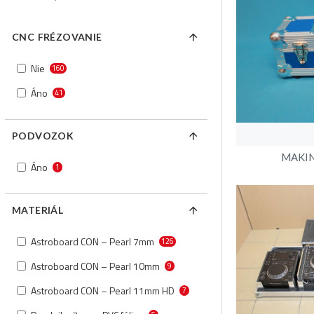
CNC FRÉZOVANIE
Nie
160
Áno
41
PODVOZOK
MAKINO
Áno
1
MATERIÁL
Astroboard CON – Pearl 7mm
126
Astroboard CON – Pearl 10mm
9
Astroboard CON – Pearl 11mm HD
7