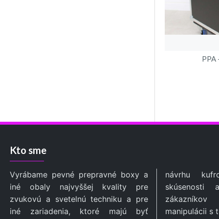
PPA 
Kto sme
Vyrábame pevné prepravné boxy a
návrhu kufrov využívame naše
iné obaly najvyššej kvality pre
skúsenosti a skúsenosti našich
zvukovú a svetelnú techniku a pre
zákazníkov pri preprave a
iné zariadenia, ktoré majú byť
manipulácii s technikou tak, aby naše